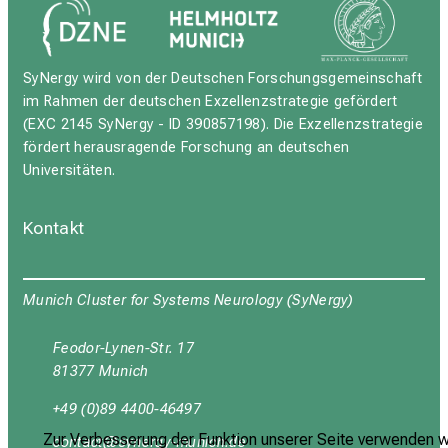
SyNergy wird von der Deutschen Forschungsgemeinschaft
im Rahmen der deutschen Exzellenzstrategie gefördert
(EXC 2145 SyNergy - ID 390857198). Die Exzellenzstrategie
fördert herausragende Forschung an deutschen
Universitäten.
Kontakt
Munich Cluster for Systems Neurology (SyNergy)
Feodor-Lynen-Str. 17
81377 Munich
+49 (0)89 4400-46497
Zur Verbesserung der Funktion unserer Seite verwenden w
:yüubgyb
cјuipxј_vfulyz-mi