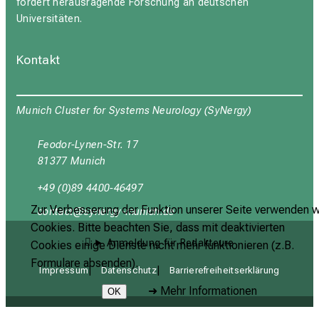
fördert herausragende Forschung an deutschen
Universitäten.
Kontakt
Munich Cluster for Systems Neurology (SyNergy)
Feodor-Lynen-Str. 17
81377 Munich
+49 (0)89 4400-46497
Zur Verbesserung der Funktion unserer Seite verwenden w
yüubgyb
cјuipxјGvfulyzemi
Cookies. Bitte beachten Sie, dass mit deaktivierten
Anmeldung für Redakteure
Cookies einige Dienste nicht mehr funktionieren (z.B.
Formulare absenden).
Impressum
Datenschutz
Barrierefreiheitserklärung
➜
Mehr Informationen
OK