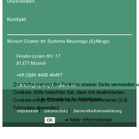
Universitäten.
Kontakt
Munich Cluster for Systems Neurology (SyNergy)
Feodor-Lynen-Str. 17
81377 Munich
+49 (0)89 4400-46497
Zur Verbesserung der Funktion unserer Seite verwenden w
yüubgy;b
cјuipxј;_DvfulyzW-mi
Cookies. Bitte beachten Sie, dass mit deaktivierten
Anmeldung für Redakteure
Cookies einige Dienste nicht mehr funktionieren (z.B.
Formulare absenden).
Impressum
Datenschutz
Barrierefreiheitserklärung
➜
Mehr Informationen
OK