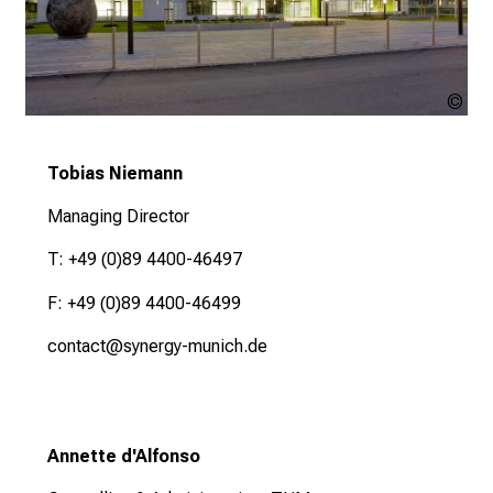
Kli
der
Uni
Tobias Niemann
Mü
Managing Director
T: +49 (0)89 4400-46497
F: +49 (0)89 4400-46499
contact@synergy-munich.de
Annette d'Alfonso